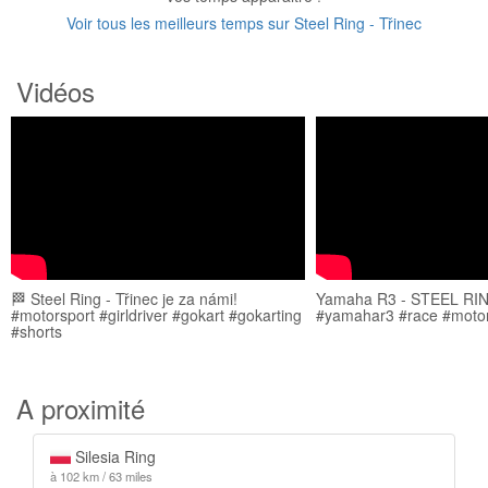
Voir tous les meilleurs temps sur Steel Ring - Třinec
Vidéos
🏁 Steel Ring - Třinec je za námi!
Yamaha R3 - STEEL RI
#motorsport #girldriver #gokart #gokarting
#yamahar3 #race #motor
#shorts
A proximité
Silesia Ring
à 102 km / 63 miles