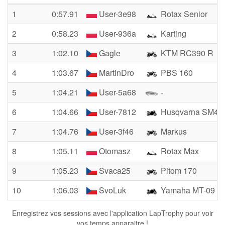
1
0:57.91
User-3e98
Rotax Senior
2
0:58.23
User-936a
Karting
3
1:02.10
Gagle
KTM RC390 R
4
1:03.67
MartinDro
PBS 160
5
1:04.21
User-5a68
-
6
1:04.66
User-7812
Husqvarna SM45
7
1:04.76
User-3f46
Markus
8
1:05.11
Otomasz
Rotax Max
9
1:05.23
Svaca25
Pitom 170
10
1:06.03
SvoLuk
Yamaha MT-09 2.
Enregistrez vos sessions avec l'application LapTrophy pour voir
vos temps apparaitre !