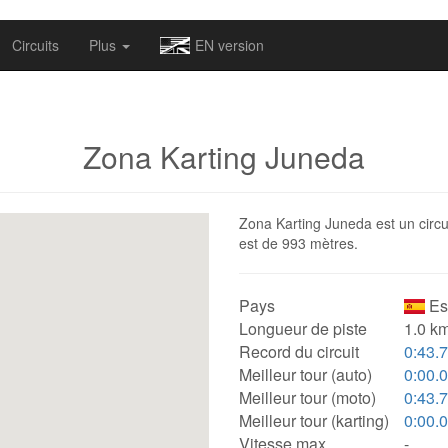
omapv/laptrophy/www/index-futur.php
on line
13
Circuits
Plus
EN version
Zona Karting Juneda
Zona Karting Juneda est un circui
est de 993 mètres.
Pays
Es
Longueur de piste
1.0 km
Record du circuit
0:43.
Meilleur tour (auto)
0:00.
Meilleur tour (moto)
0:43.
Meilleur tour (karting)
0:00.
Vitesse max.
-