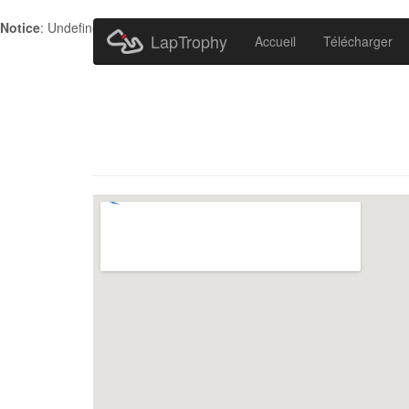
Notice
: Undefined index: HTTP_ACCEPT_LANGUAGE in
/home/metr
LapTrophy
Accueil
Télécharger