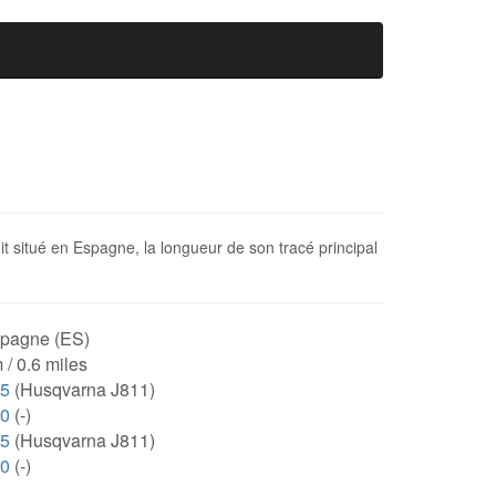
t situé en Espagne, la longueur de son tracé principal
pagne (ES)
 / 0.6 miles
75
(Husqvarna J811)
00
(-)
75
(Husqvarna J811)
00
(-)