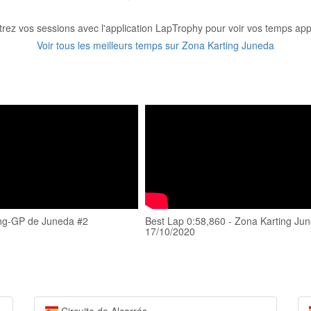
trez vos sessions avec l'application LapTrophy pour voir vos temps appa
Voir tous les meilleurs temps sur Zona Karting Juneda
ng-GP de Juneda #2
Best Lap 0:58,860 - Zona Karting Ju
17/10/2020