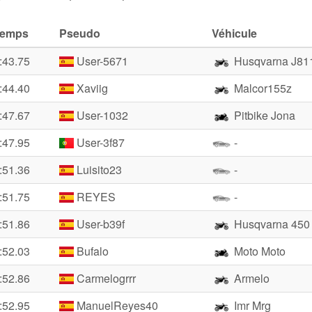
Temps
Pseudo
Véhicule
:43.75
User-5671
Husqvarna J81
:44.40
Xaviig
Malcor155z
:47.67
User-1032
Pitbike Jona
:47.95
User-3f87
-
:51.36
Luisito23
-
:51.75
REYES
-
:51.86
User-b39f
Husqvarna 450
:52.03
Bufalo
Moto Moto
:52.86
Carmelogrrr
Armelo
:52.95
ManuelReyes40
Imr Mrg