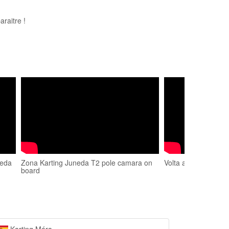
raitre !
neda
Zona Karting Juneda T2 pole camara on
Volta al circuit de 
board