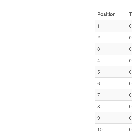
Position
1
0
2
0
3
0
4
0
5
0
6
0
7
0
8
0
9
0
10
0