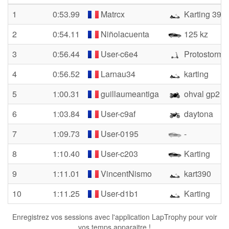
1
0:53.99
Matrcx
Karting 390
2
0:54.11
Niñolacuenta
125 kz
3
0:56.44
User-c6e4
Protostorm
4
0:56.52
Larnau34
karting
5
1:00.31
guillaumeantiga
ohval gp2
6
1:03.84
User-c9af
daytona
7
1:09.73
User-0195
-
8
1:10.40
User-c203
Karting
9
1:11.01
VincentNismo
kart390
10
1:11.25
User-d1b1
Karting
Enregistrez vos sessions avec l'application LapTrophy pour voir
vos temps apparaitre !