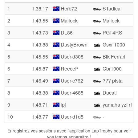
1
1:38.17
Herb72
STadical
2
1:43.55
Mallock
Mallock
3
1:43.73
DL86
PGT4RS
4
1:43.88
DustyBrown
Gsxr 1000
5
1:45.55
User-d308
Blk Ferrari
6
1:45.87
ReeceP
Cbr1000
7
1:46.49
User-c762
??? pista
8
1:48.38
User-4685
Ducati
9
1:48.71
lpj
yamaha yzf r1m
10
1:48.77
User-d1d5
-
Enregistrez vos sessions avec l'application LapTrophy pour voir
vos temps apparaitre !