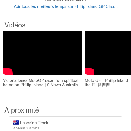
Voir tous les meilleurs temps sur Phillip Island GP Circuit
Vidéos
Victoria loses MotoGP race from spiritual
Moto GP - Phillip Island 
home on Phillip Island | 9 News Australia
the Pit 🏁🏁🏁
A proximité
Lakeside Track
à 54 km / 33 miles