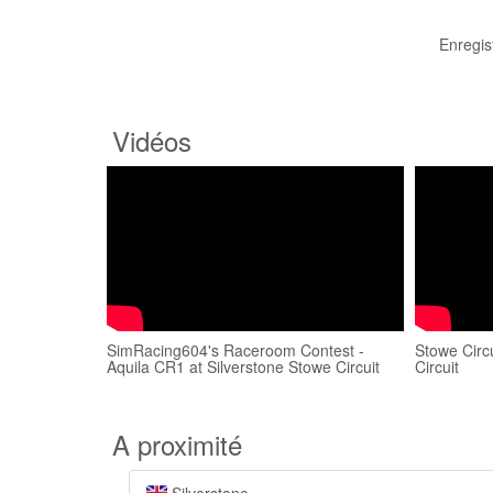
Enregis
Vidéos
SimRacing604's Raceroom Contest -
Stowe Circu
Aquila CR1 at Silverstone Stowe Circuit
Circuit
A proximité