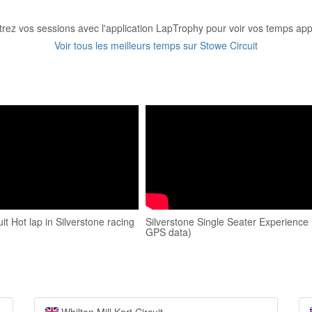
trez vos sessions avec l'application LapTrophy pour voir vos temps appa
Voir tous les meilleurs temps sur Stowe Circuit
it Hot lap in Silverstone racing
Silverstone Single Seater Experience 
GPS data)