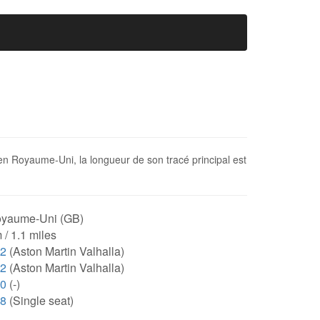
é en Royaume-Uni, la longueur de son tracé principal est
yaume-Uni (GB)
 / 1.1 miles
12
(Aston Martin Valhalla)
12
(Aston Martin Valhalla)
00
(-)
18
(Single seat)