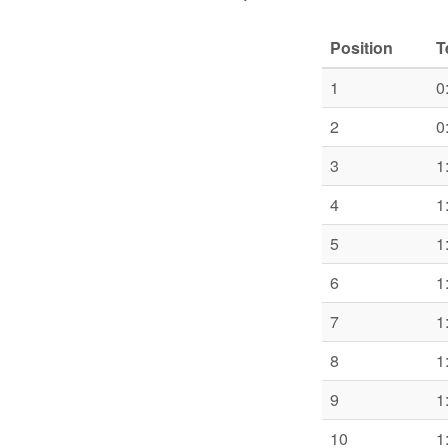
Position
T
1
0
2
0
3
1
4
1
5
1
6
1
7
1
8
1
9
1
10
1