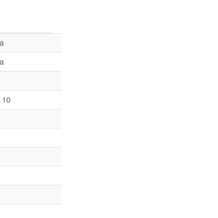
la
la
 10