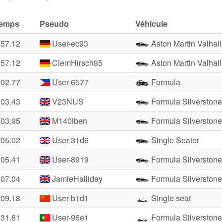
emps
Pseudo
Véhicule
:57.12
User-ec93
Aston Martin Valhal
:57.12
ClemHirsch85
Aston Martin Valhal
:02.77
User-6577
Formula
:03.43
V23NUS
Formula Silverstone
:03.95
M140iben
Formula Silverstone
:05.02
User-31d6
Single Seater
:05.41
User-8919
Formula Silverstone
:07.04
JamieHalliday
Formula Silverstone
:09.18
User-b1d1
Single seat
:31.61
User-96e1
Formula Silverstone