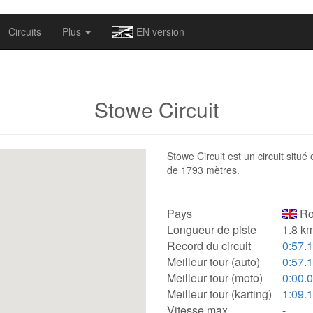
omapv/laptrophy/www/index-futur.php
on line
13
Circuits
Plus
EN version
Stowe Circuit
Stowe Circuit est un circuit situ
de 1793 mètres.
Pays
Ro
Longueur de piste
1.8 km
Record du circuit
0:57.
Meilleur tour (auto)
0:57.
Meilleur tour (moto)
0:00.
Meilleur tour (karting)
1:09.
Vitesse max.
-