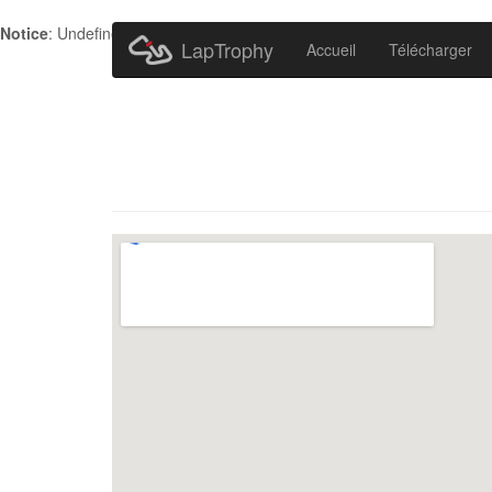
Notice
: Undefined index: HTTP_ACCEPT_LANGUAGE in
/home/metr
LapTrophy
Accueil
Télécharger