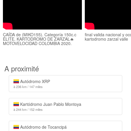
CAÍDA de (MIKO155). Categoría 150c.c
final valida nacional y oc
ÉLITE. KARTODROMO DE ZARZAL🔥
kartodromo zarzal valle
MOTOVELOCIDAD COLOMBIA 2020.
A proximité
Autódromo XRP
à 236 km / 147 miles
Kartódromo Juan Pablo Montoya
à 244 km / 152 miles
Autódromo de Tocancipá