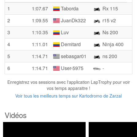
1
1:07.67
Taborda
Rx 115
2
1:09.55
JuanDk322
r15 v2
3
1:10.35
Luv
Ns 200
4
1:11.01
Demitard
Ninja 400
5
1:14.71
sebasgar01
ns 200
6
1:14.71
User-5975
-
Enregistrez vos sessions avec l'application LapTrophy pour voir
vos temps apparaitre !
Voir tous les meilleurs temps sur Kartodromo de Zarzal
Vidéos