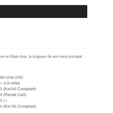
tué en États-Unis, la longueur de son tracé principal
ats-Unis (US)
 / 0.9 miles
03
(Ka100 Compkart)
19
(Rental Cart)
00
(-)
03
(Ka100 Compkart)