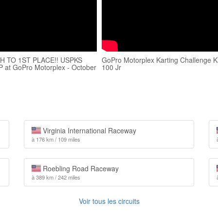
H TO 1ST PLACE!! USPKS
GoPro Motorplex Karting Challenge 
P at GoPro Motorplex - October
100 Jr
Virginia International Raceway
à 176 km / 109 miles
Roebling Road Raceway
à 389 km / 242 miles
Voir tous les circuits