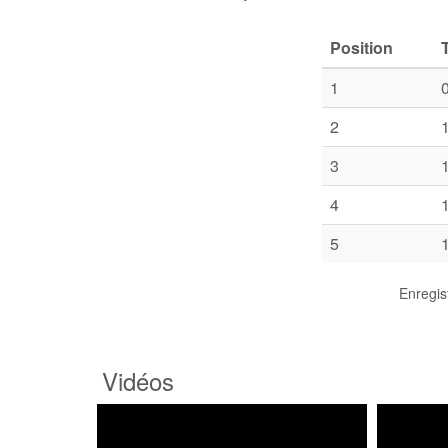
Position
1
2
3
4
5
Enregis
Vidéos