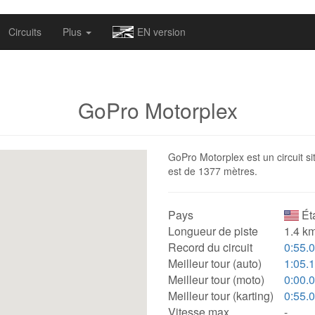
omapv/laptrophy/www/index-futur.php
on line
13
Circuits
Plus
EN version
GoPro Motorplex
GoPro Motorplex est un circuit si
est de 1377 mètres.
Pays
Ét
Longueur de piste
1.4 km
Record du circuit
0:55.
Meilleur tour (auto)
1:05.
Meilleur tour (moto)
0:00.
Meilleur tour (karting)
0:55.
Vitesse max.
-