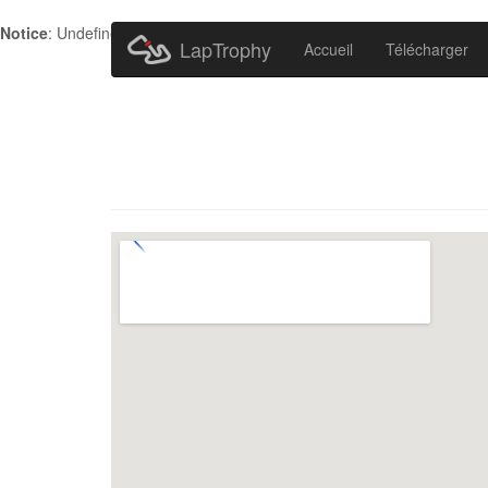
Notice
: Undefined index: HTTP_ACCEPT_LANGUAGE in
/home/metr
LapTrophy
Accueil
Télécharger