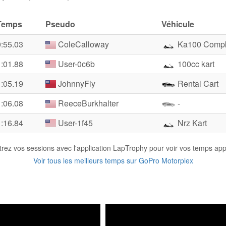
Temps
Pseudo
Véhicule
0:55.03
ColeCalloway
Ka100 Compk
1:01.88
User-0c6b
100cc kart
1:05.19
JohnnyFly
Rental Cart
1:06.08
ReeceBurkhalter
-
1:16.84
User-1f45
Nrz Kart
trez vos sessions avec l'application LapTrophy pour voir vos temps appa
Voir tous les meilleurs temps sur GoPro Motorplex