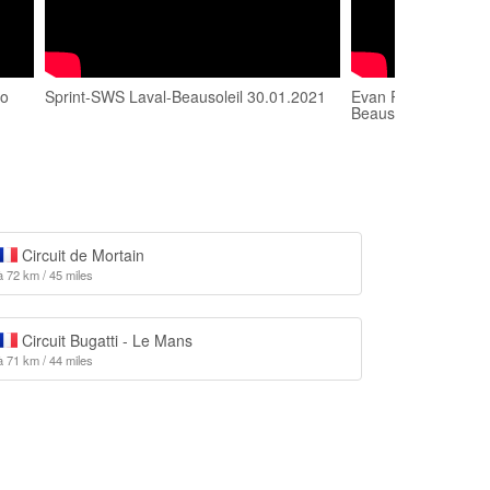
vo
Sprint-SWS Laval-Beausoleil 30.01.2021
Evan PICHARD-ARNA
Beausoleil
Circuit de Mortain
à 72 km / 45 miles
Circuit Bugatti - Le Mans
à 71 km / 44 miles