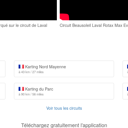
ué sur le circuit de Laval
Circuit Beausoleil Laval Rotax Max E
Karting Nord Mayenne
à 43 km / 27 miles
Karting du Parc
à 90 km / 56 miles
Voir tous les circuits
Téléchargez gratuitement l'application