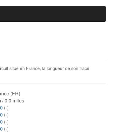
ircuit situé en France, la longueur de son tracé
ance (FR)
 / 0.0 miles
00
(-)
00
(-)
00
(-)
00
(-)