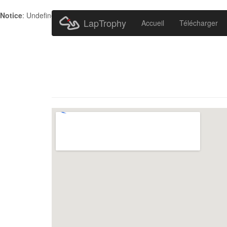
Notice
: Undefined index: HTTP_ACCEPT_LANGUAGE in
/home/metr
LapTrophy
Accueil
Télécharger