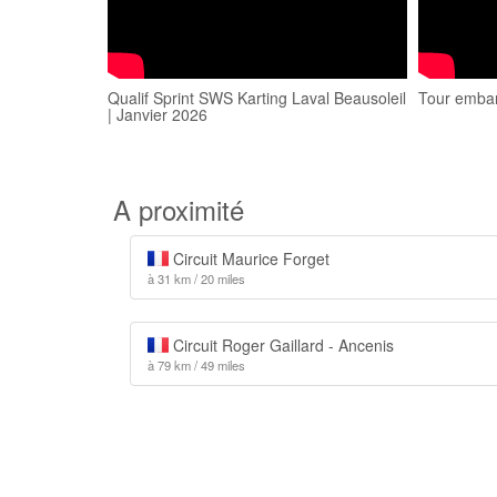
Qualif Sprint SWS Karting Laval Beausoleil
Tour embarq
| Janvier 2026
A proximité
Circuit Maurice Forget
à 31 km / 20 miles
Circuit Roger Gaillard - Ancenis
à 79 km / 49 miles