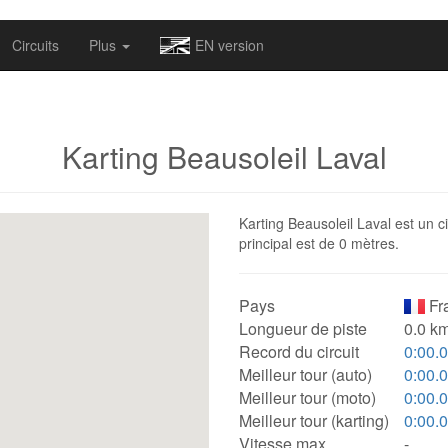
omapv/laptrophy/www/index-futur.php
on line
13
Circuits
Plus
EN version
Karting Beausoleil Laval
Karting Beausoleil Laval est un c
principal est de 0 mètres.
Pays
Fr
Longueur de piste
0.0 km
Record du circuit
0:00.
Meilleur tour (auto)
0:00.
Meilleur tour (moto)
0:00.
Meilleur tour (karting)
0:00.
Vitesse max.
-