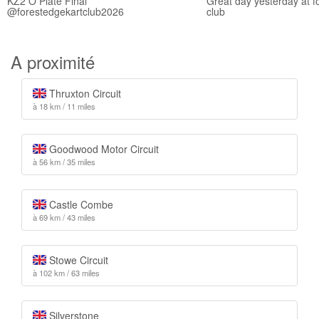
KZ2 O Plate Final
Great day yesterday at f
@forestedgekartclub2026
club
A proximité
Thruxton Circuit
à 18 km / 11 miles
Goodwood Motor Circuit
à 56 km / 35 miles
Castle Combe
à 69 km / 43 miles
Stowe Circuit
à 102 km / 63 miles
Silverstone